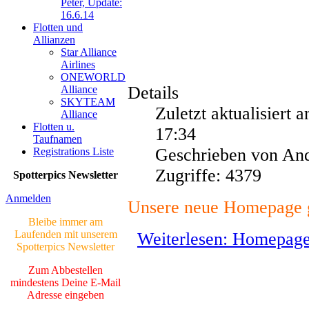
06.03.17 <
Peter, Update:
16.6.14
Flotten und
UNSERE
Allianzen
GALERIE
Star Alliance
Airlines
Neue Bilder Online!
>Bilder von Franz<
ONEWORLD
Details
Alliance
SKYTEAM
Neue Bilder Online!
Zuletzt aktualisiert
Alliance
>Bilder von Elfriede<
Flotten u.
17:34
Taufnamen
> Letzte Änderung
Geschrieben von And
Registrations Liste
06.03.17 <
Zugriffe: 4379
Spotterpics Newsletter
UNSERE
GALERIE
Anmelden
Unsere neue Homepage g
Neue Bilder Online!
Bleibe immer am
>Bilder von Franz<
Laufenden mit unserem
Weiterlesen: Homepag
Spotterpics Newsletter
Neue Bilder Online!
>Bilder von Elfriede<
Zum Abbestellen
mindestens Deine E-Mail
> Letzte Änderung
Adresse eingeben
06.03.17 <