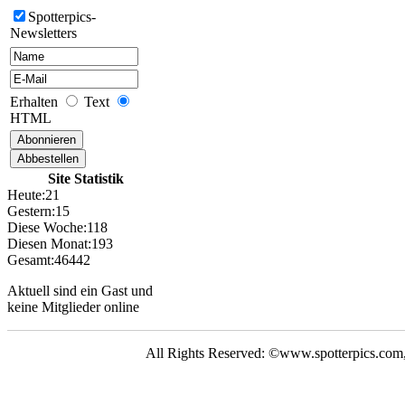
Spotterpics-
Newsletters
UNSERE
GALERIE
Neue Bilder Online!
>Bilder von Franz<
Erhalten
Text
HTML
Neue Bilder Online!
>Bilder von Elfriede<
Site Statistik
> Letzte Änderung
06.03.17 <
Heute:
21
Gestern:
15
Diese Woche:
118
UNSERE
Diesen Monat:
193
GALERIE
Gesamt:
46442
Neue Bilder Online!
Aktuell sind ein Gast und
>Bilder von Franz<
keine Mitglieder online
Neue Bilder Online!
>Bilder von Elfriede<
All Rights Reserved: ©www.spotterpics.com
> Letzte Änderung
06.03.17 <