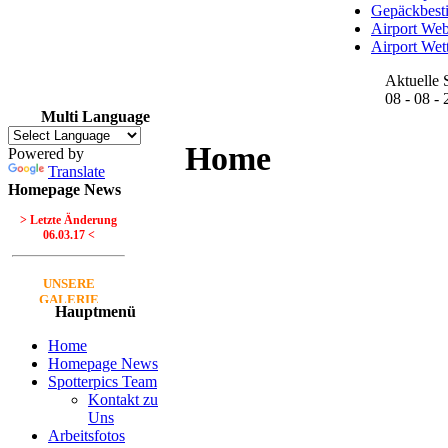
Gepäckbes
Airport We
Airport Wet
Aktuelle 
08 - 08 -
Multi Language
Home
Powered by
Translate
Homepage News
> Letzte Änderung
06.03.17 <
UNSERE
GALERIE
Hauptmenü
Neue Bilder Online!
>Bilder von Franz<
Home
Homepage News
Spotterpics Team
Neue Bilder Online!
Kontakt zu
>Bilder von Elfriede<
Uns
Arbeitsfotos
> Letzte Änderung